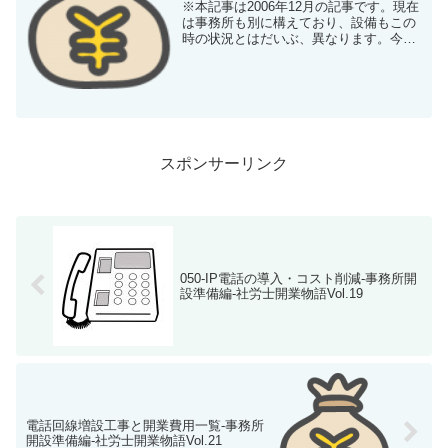
※本記事は2006年12月の記事です。現在
は事務所も別に構えており、設備もこの
時の状況とはだいぶ、異なります。今日
は、NTT西日本さんが来て電話線の増設
工事をするために会社をお休み中。さす
がに手馴れていて３０分ほどで一回線増
やして帰っていき...
スポンサーリンク
050-IP電話の導入・コスト削減-事務所開
設準備編-社労士開業物語Vol.19
電話回線増設工事と開業費用一覧-事務所
開設準備編-社労士開業物語Vol.21