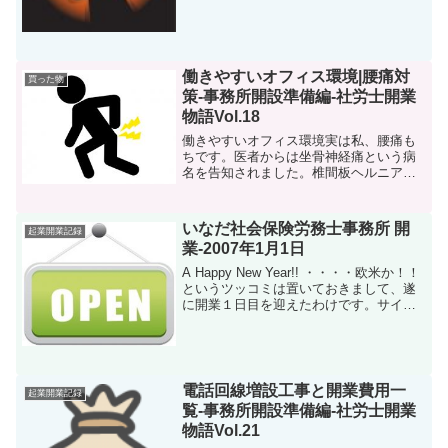
がありました。「本社勤務で採用した
い」と・・・・正直言いま...
働きやすいオフィス環境|腰痛対
買った物
策-事務所開設準備編-社労士開業
物語Vol.18
働きやすいオフィス環境実は私、腰痛も
ちです。医者からは坐骨神経痛という病
名を告知されました。椎間板ヘルニアの
一歩手前というところです。しかし、以
前（３年前）は腰痛とはまったく無縁の
体。なぜ腰痛になったかは通販が好きな
いなだ社会保険労務士事務所 開
起業開業記録
点と絡めていつかご紹介し...
業-2007年1月1日
A Happy New Year!! ・・・・欧米か！！
というツッコミは置いておきまして、遂
に開業１日目を迎えたわけです。サイト
はCGIの箇所がまだ完成していないため
OPENは最短で明後日になりそうです。
開業１日目の今日はというと、本日は1...
電話回線増設工事と開業費用一
起業開業記録
覧-事務所開設準備編-社労士開業
物語Vol.21