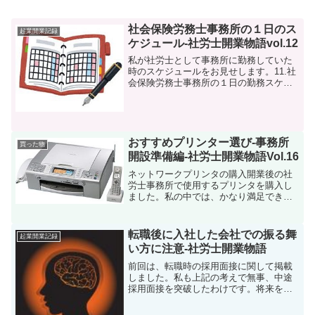
社会保険労務士事務所の１日のス
起業開業記録
ケジュール-社労士開業物語vol.12
私が社労士として事務所に勤務していた
時のスケジュールをお見せします。11.社
会保険労務士事務所の１日の勤務スケジ
ュール私が働いていた博多にある比較的
大きな社会保険労務士事務所はクライア
ントを担当毎（主に地区を基準）に振り
分けていました。入所...
おすすめプリンター選び-事務所
買った物
開設準備編-社労士開業物語Vol.16
ネットワークプリンタの購入開業後の社
労士事務所で使用するプリンタを購入し
ました。私の中では、かなり満足できる
プリンタを購入できましたので起業の役
に立つとも思いますからご紹介をしたい
と思います。商品は、インクジェット式
転職後に入社した会社での振る舞
起業開業記録
のbrother mym...
い方に注意-社労士開業物語
前回は、転職時の採用面接に関して掲載
しました。私も上記の考えで無事、中途
採用面接を突破したわけです。将来を考
え福岡支社での求人募集に応募をしたの
ですが、ここで合格連絡時に驚きの一言