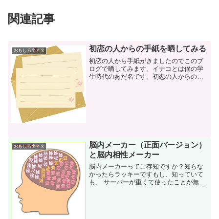
関連記事
初恋の人からの手紙を晒してみる
おもしろ小ネタ
初恋の人から手紙がきましたのでこのブ
ログで晒してみます。イナコとは僕の学
生時代のあだ名です。初恋の人からの手
紙を見たい場合はどうぞここからイナ
コ、ひさしぶり。今でもポニーテールに
執着していますか？「ポニーテールじゃ
なきゃ女じゃない」と毎日私...
脳内メーカー（正面バージョン）
おもしろ小ネタ
と脳内相性メーカー
脳内メーカーってご存知ですか？知らな
かったらラッキーですもし、知っていて
も、 サーバーが重くて使ったことが無い
人が多いでしょうからやっぱりラッキー
です脳内メーカーとは「名前」を入力す
ると、脳内イメージが表示される占いの
ようなものですたとえば...