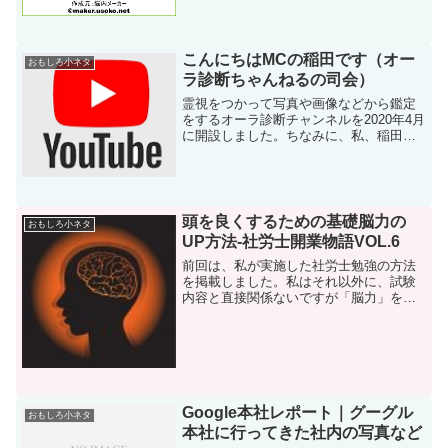
こんにちはMCの稲田です（オー
おもしろ小ネタ
ラ診断ちゃんねるの司会）
霊視をつかって写真や画像などから鑑定
をするオーラ診断チャンネルを2020年4月
に開設しました。ちなみに、私、稲田に
はそのようなオーラの色がわかる才能は
ありません今回コロナの影響もあってオ
ンラインでのネットオーラ鑑定（診断）
を検討しているとの...
頭を良くするための基礎脳力の
おもしろ小ネタ
UP方法-社労士開業物語VOL.6
前回は、私が実施した社労士勉強の方法
を掲載しました。私はそれ以外に、試験
内容と直接関係ないですが「脳力」をあ
げる努力をしてましたので、その内容に
ついて今回はご紹介したいと思います。
リンクも貼っておきますので、自己啓発
にご興味がある人はそれぞ...
Google本社レポート｜グーグル
おもしろ小ネタ
本社に行ってきた社内の写真など